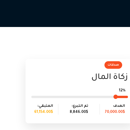
صدقات
زكاة المال
12%
الهدف
تم التبرع:
المتبقي:
61,154.00$
8,846.00$
70,000.00$