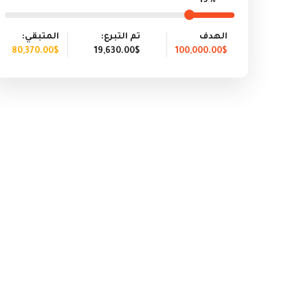
19%
الهدف
تم التبرع:
المتبقي:
80,370.00$
19,630.00$
100,000.00$