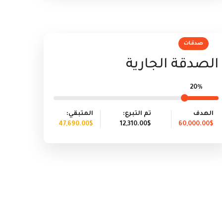
صدقات
الصدقة الجارية
20%
الهدف
تم التبرع:
المتبقي:
47,690.00$
12,310.00$
60,000.00$