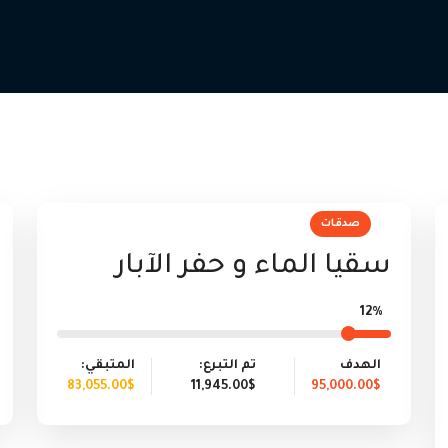
صدقات
سقيا الماء و حفر الآبار
12%
الهدف
تم التبرع:
المتبقي:
83,055.00$
11,945.00$
95,000.00$