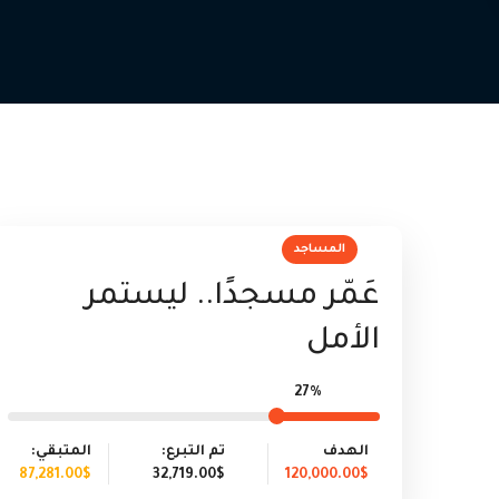
المساجد
عَمّر مسجدًا.. ليستمر
الأمل
27%
الهدف
تم التبرع:
المتبقي:
87,281.00$
32,719.00$
120,000.00$