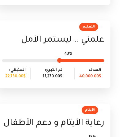
التعليم
علمني .. ليستمر الأمل
43%
الهدف
تم التبرع:
المتبقي:
22,730.00$
17,270.00$
40,000.00$
الأيتام
رعاية الأيتام و دعم الأطفال