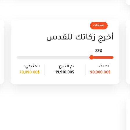
صدقات
أخرج زكاتك للقدس
22%
الهدف
تم التبرع:
المتبقي:
70,090.00$
19,910.00$
90,000.00$