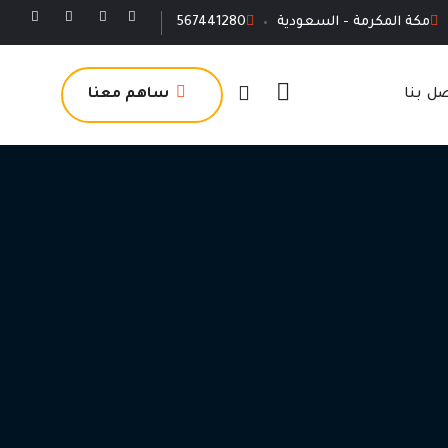
مكة المكرمة - السعودية
567441280
ل بنا
ساهم معنا